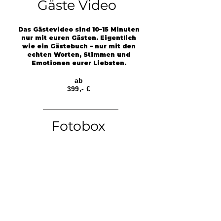
Gäste Video
Das Gästevideo sind 10–15 Minuten
nur mit euren Gästen. Eigentlich
wie ein Gästebuch – nur mit den
echten Worten, Stimmen und
Emotionen eurer Liebsten.
ab
399,- €
Fotobox
Eigenes Layout
Mit oder ohne Ausdruck
Verkleidungsgegenstände
Gäste Video
ab
399,- €